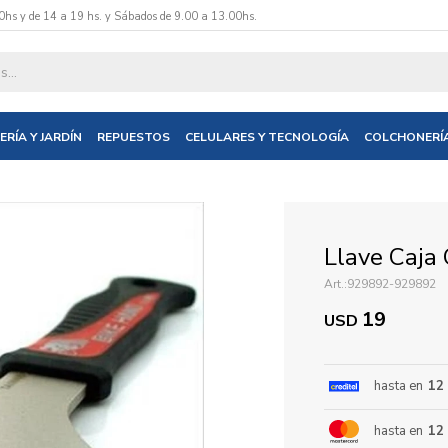
0hs y de 14 a 19 hs. y Sábados de 9.00 a 13.00hs.
datos y te informaremos cuando tengamos stock disponible.
ERÍA Y JARDÍN
REPUESTOS
CELULARES Y TECNOLOGÍA
COLCHONERÍ
nico
Llave Caja 
929892-929892
19
USD
hasta en
12
hasta en
12