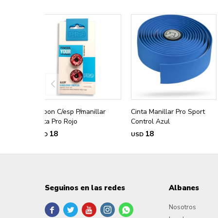
Tapon C/esp P/manillar
Cinta Manillar Pro Sport
Ruta Pro Rojo
Control Azul
18
18
USD
USD
Seguinos en las redes
Albanes
Nosotros




