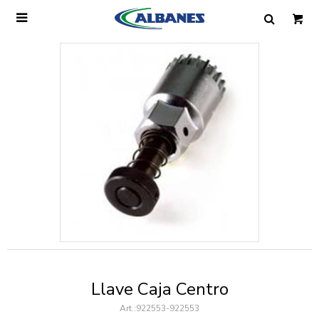

Ingresa tus datos y te informaremos cuando
tengamos stock disponible.
Nombre
Correo electrónico
Teléfono
Llave Caja Centro
Mensaje
922553-922553