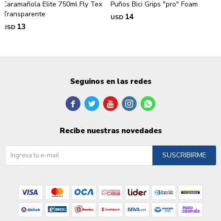
Caramañola Elite 750ml Fly Tex
Puños Bici Grips "pro" Foam
Transparente
14
USD
13
USD
Seguinos en las redes





Recibe nuestras novedades
SUSCRIBIRME