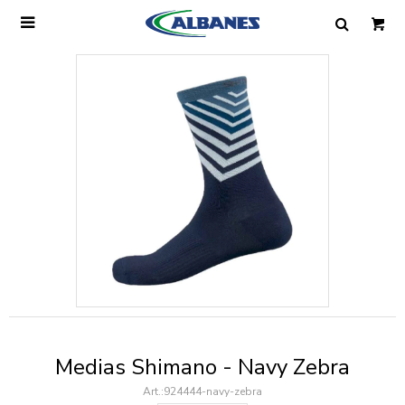

Ingresa tus datos y te informaremos cuando
tengamos stock disponible.
Nombre
Correo electrónico
Teléfono
Medias Shimano - Navy Zebra
Mensaje
924444-navy-zebra