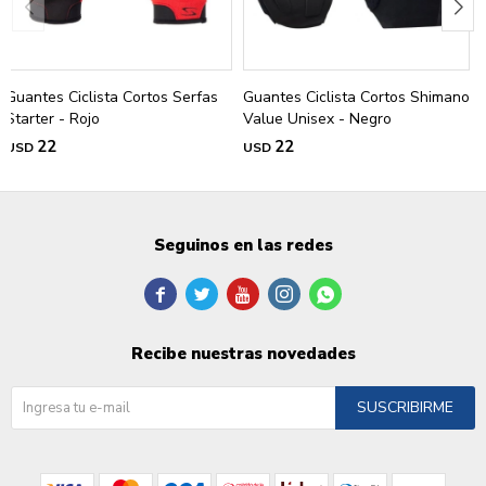
Guantes Ciclista Cortos Serfas
Guantes Ciclista Cortos Shimano
Starter - Rojo
Value Unisex - Negro
22
22
USD
USD
Seguinos en las redes





Recibe nuestras novedades
SUSCRIBIRME