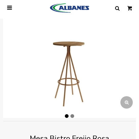

Ingresa tus datos y te informaremos cuando
tengamos stock disponible.
Nombre
Correo electrónico
Teléfono
Mensaje
Mesa Bistro Freijo Rosa