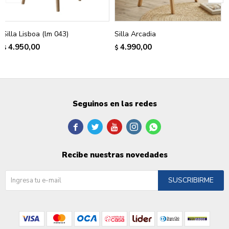
Silla Lisboa (lm 043)
Silla Arcadia
4.950,00
4.990,00
$
$
Seguinos en las redes





Recibe nuestras novedades
SUSCRIBIRME