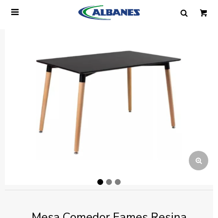

Ingresa tus datos y te informaremos cuando
tengamos stock disponible.
Nombre
Correo electrónico
Teléfono
Mensaje
Mesa Comedor Eames Resina