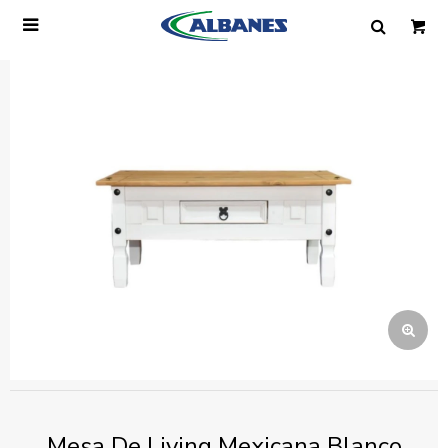

Ingresa tus datos y te informaremos cuando
tengamos stock disponible.
Nombre
Correo electrónico
Teléfono
Mensaje
Mesa De Living Mexicana Blanco