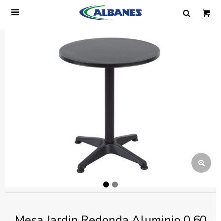

Ingresa tus datos y te informaremos cuando
tengamos stock disponible.
Nombre
Correo electrónico
Teléfono
Mensaje
Mesa Jardin Redonda Aluminio 0.60