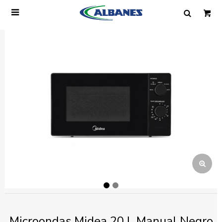

Ingresa tus datos y te informaremos cuando
tengamos stock disponible.
Nombre
Correo electrónico
Teléfono
Mensaje
Microondas Midea 20 L Manual Negro