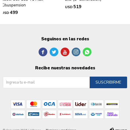
C/suspension
519
USD
499
USD
Seguinos en las redes





Recibe nuestras novedades
SUSCRIBIRME