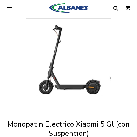

Ingresa tus datos y te informaremos cuando
tengamos stock disponible.
Nombre
Correo electrónico
Teléfono
Monopatin Electrico Xiaomi 5 Gl (con
Mensaje
Suspencion)