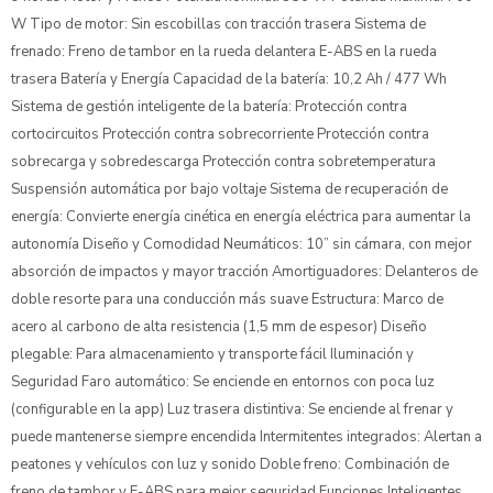
W Tipo de motor: Sin escobillas con tracción trasera Sistema de
frenado: Freno de tambor en la rueda delantera E-ABS en la rueda
trasera Batería y Energía Capacidad de la batería: 10,2 Ah / 477 Wh
Sistema de gestión inteligente de la batería: Protección contra
cortocircuitos Protección contra sobrecorriente Protección contra
sobrecarga y sobredescarga Protección contra sobretemperatura
Suspensión automática por bajo voltaje Sistema de recuperación de
energía: Convierte energía cinética en energía eléctrica para aumentar la
autonomía Diseño y Comodidad Neumáticos: 10” sin cámara, con mejor
absorción de impactos y mayor tracción Amortiguadores: Delanteros de
doble resorte para una conducción más suave Estructura: Marco de
acero al carbono de alta resistencia (1,5 mm de espesor) Diseño
plegable: Para almacenamiento y transporte fácil Iluminación y
Seguridad Faro automático: Se enciende en entornos con poca luz
(configurable en la app) Luz trasera distintiva: Se enciende al frenar y
puede mantenerse siempre encendida Intermitentes integrados: Alertan a
peatones y vehículos con luz y sonido Doble freno: Combinación de
freno de tambor y E-ABS para mejor seguridad Funciones Inteligentes