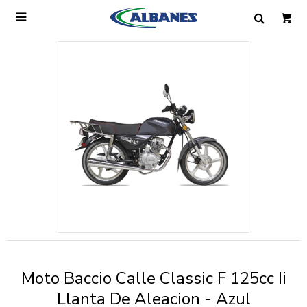

Ingresa tus datos y te informaremos cuando
tengamos stock disponible.
Nombre
Correo electrónico
Teléfono
Moto Baccio Calle Classic F 125cc Ii
Mensaje
Llanta De Aleacion - Azul