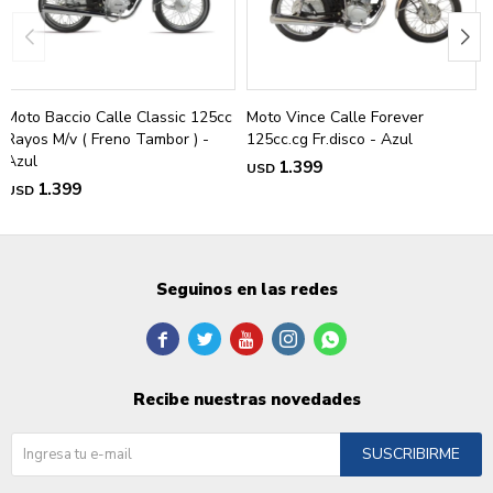
Moto Baccio Calle Classic 125cc
Moto Vince Calle Forever
Rayos M/v ( Freno Tambor ) -
125cc.cg Fr.disco - Azul
Azul
1.399
USD
1.399
USD
Seguinos en las redes





Recibe nuestras novedades
SUSCRIBIRME