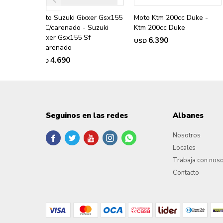
Moto Suzuki Gixxer Gsx155
Moto Ktm 200cc Duke -
Sf C/carenado - Suzuki
Ktm 200cc Duke
Gixxer Gsx155 Sf
6.390
USD
C/carenado
4.690
USD
Seguinos en las redes
Albanes
Nosotros





Locales
Trabaja con nos
Contacto