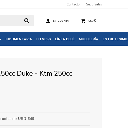
Contacto
Sucursales
0
USD
A
INDUMENTARIA
FITNESS
LÍNEA BEBÉ
MUEBLERÍA
ENTRETENIMI
50cc Duke - Ktm 250cc
cuotas de
USD 649