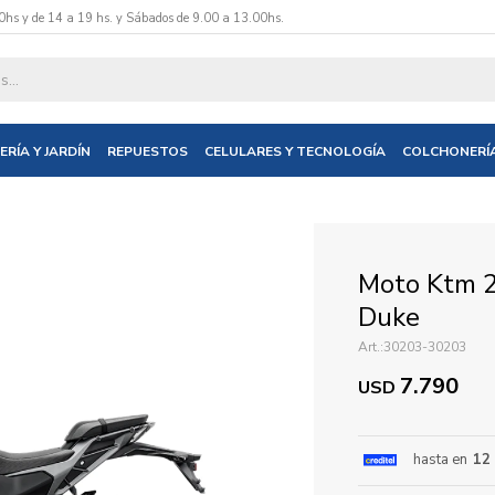
0hs y de 14 a 19 hs. y Sábados de 9.00 a 13.00hs.
datos y te informaremos cuando tengamos stock disponible.
ERÍA Y JARDÍN
REPUESTOS
CELULARES Y TECNOLOGÍA
COLCHONERÍ
nico
Moto Ktm 2
Duke
30203-30203
7.790
USD
hasta en
12