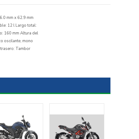
 56.0 mm x 62.9 mm
: 12 l Largo total:
so: 160 mm Altura del
zo oscilante, mono
o trasero: Tambor