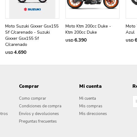
Moto Suzuki Gixxer Gsx155
Moto Ktm 200cc Duke -
Moto 
Sf C/carenado - Suzuki
Ktm 200cc Duke
Azul
Gixxer Gsx155 Sf
6.390
6
USD
USD
C/carenado
4.690
USD
Comprar
Mi cuenta
R
Como comprar
Mi cuenta
Condiciones de compra
Mis compras
otros
Envíos y devoluciones
Mis direcciones
Preguntas frecuentes