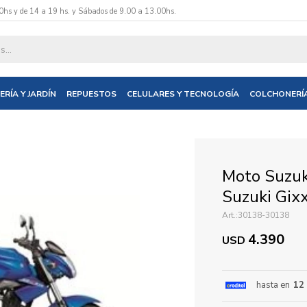
0hs y de 14 a 19 hs. y Sábados de 9.00 a 13.00hs.
datos y te informaremos cuando tengamos stock disponible.
ERÍA Y JARDÍN
REPUESTOS
CELULARES Y TECNOLOGÍA
COLCHONERÍ
nico
Moto Suzuk
Suzuki Gix
30138-30138
4.390
USD
hasta en
12