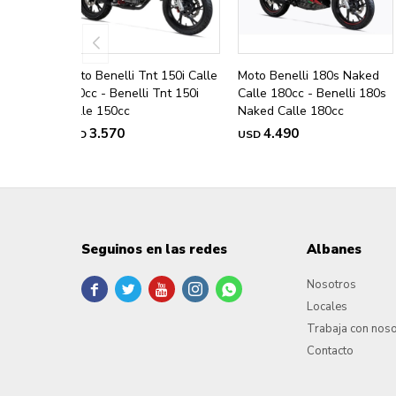
Moto Benelli Tnt 150i Calle
Moto Benelli 180s Naked
150cc - Benelli Tnt 150i
Calle 180cc - Benelli 180s
Calle 150cc
Naked Calle 180cc
3.570
4.490
USD
USD
Seguinos en las redes
Albanes
Nosotros





Locales
Trabaja con nos
Contacto