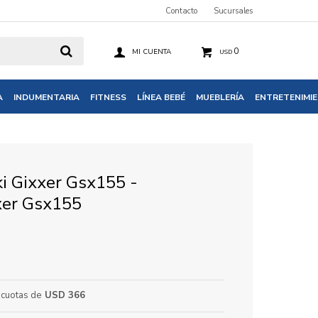
Contacto
Sucursales
0
USD
A
INDUMENTARIA
FITNESS
LÍNEA BEBÉ
MUEBLERÍA
ENTRETENIMI
i Gixxer Gsx155 -
xer Gsx155
cuotas de
USD 366