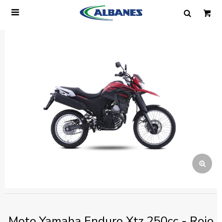

Ingresa tus datos y te informaremos cuando
tengamos stock disponible.
Nombre
Correo electrónico
Teléfono
Mensaje
Moto Yamaha Enduro Xtz 250cc - Rojo