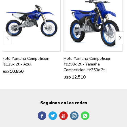
Moto Yamaha Competicion
Moto Yamaha Competicion
Yz125x 2t - Azul
Yz250x 2t - Yamaha
Competicion Yz250x 2t
10.850
USD
12.510
USD
Seguinos en las redes




