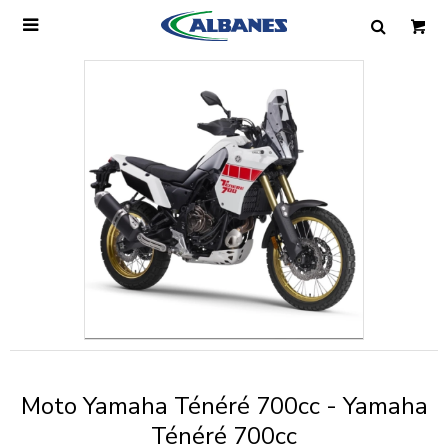

Ingresa tus datos y te informaremos cuando
tengamos stock disponible.
Nombre
Correo electrónico
Teléfono
Moto Yamaha Ténéré 700cc - Yamaha
Mensaje
Ténéré 700cc