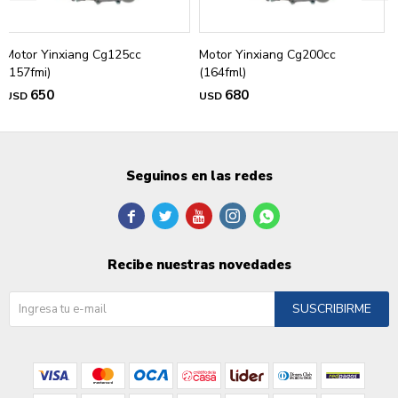
Motor Yinxiang Cg125cc
Motor Yinxiang Cg200cc
(157fmi)
(164fml)
650
680
USD
USD
Seguinos en las redes





Recibe nuestras novedades
SUSCRIBIRME