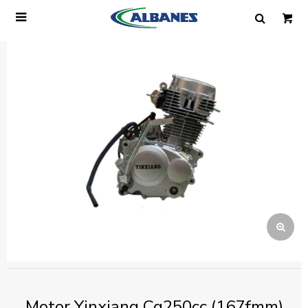

Ingresa tus datos y te informaremos cuando
tengamos stock disponible.
Nombre
Correo electrónico
Teléfono
Mensaje
Motor Yinxiang Cg250cc (167fmm)