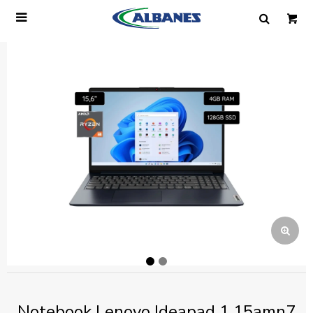

Ingresa tus datos y te informaremos cuando
tengamos stock disponible.
Nombre
Correo electrónico
Teléfono
Mensaje
Notebook Lenovo Ideapad 1 15amn7