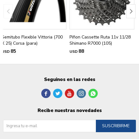
Semitubo Flexible Vittoria (700
Piñon Cassette Ruta 11v 11/28
X 25) Corsa (para)
Shimano R7000 (105)
85
88
USD
USD
Seguinos en las redes





Recibe nuestras novedades
SUSCRIBIRME