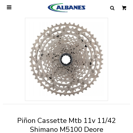

Ingresa tus datos y te informaremos cuando
tengamos stock disponible.
Nombre
Correo electrónico
Teléfono
Piñon Cassette Mtb 11v 11/42
Mensaje
Shimano M5100 Deore