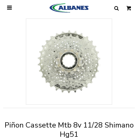

Ingresa tus datos y te informaremos cuando
tengamos stock disponible.
Nombre
Correo electrónico
Teléfono
Piñon Cassette Mtb 8v 11/28 Shimano
Mensaje
Hg51