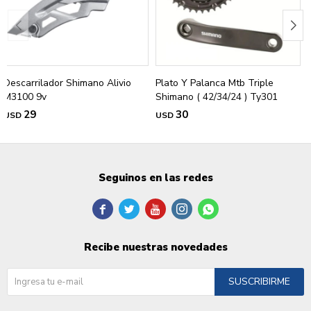
Descarrilador Shimano Alivio
Plato Y Palanca Mtb Triple
M3100 9v
Shimano ( 42/34/24 ) Ty301
29
30
USD
USD
Seguinos en las redes





Recibe nuestras novedades
SUSCRIBIRME