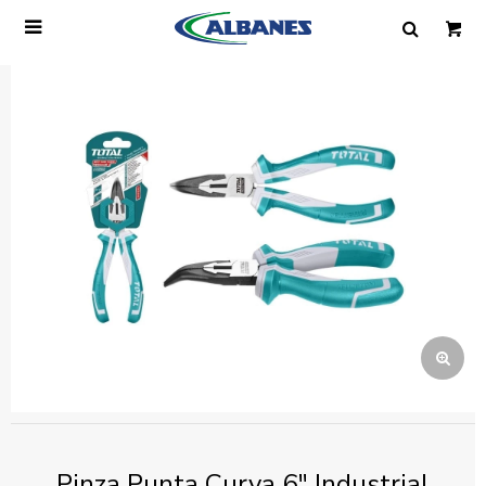

Ingresa tus datos y te informaremos cuando
tengamos stock disponible.
Nombre
Correo electrónico
Teléfono
Mensaje
Pinza Punta Curva 6" Industrial