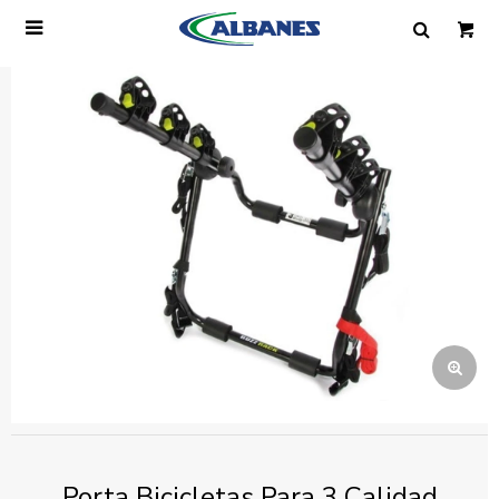

Ingresa tus datos y te informaremos cuando
tengamos stock disponible.
Nombre
Correo electrónico
Teléfono
Mensaje
Porta Bicicletas Para 3 Calidad