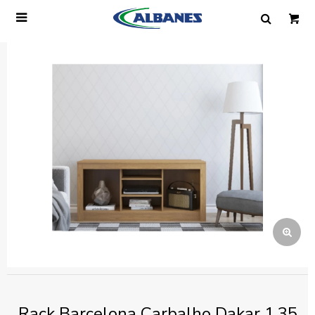

Ingresa tus datos y te informaremos cuando
tengamos stock disponible.
Nombre
Correo electrónico
Teléfono
Mensaje
Rack Barcelona Carbalho Dakar 1.35