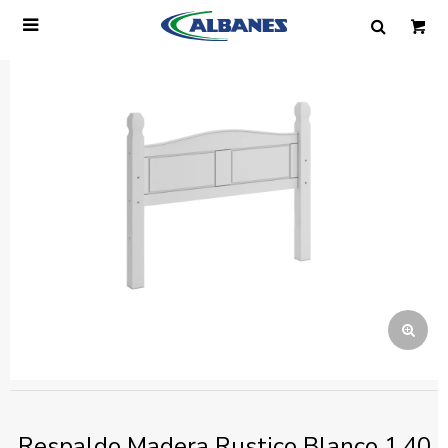

Ingresa tus datos y te informaremos cuando
tengamos stock disponible.
Nombre
Correo electrónico
Teléfono
Mensaje
Respaldo Madera Rustico Blanco 1.40