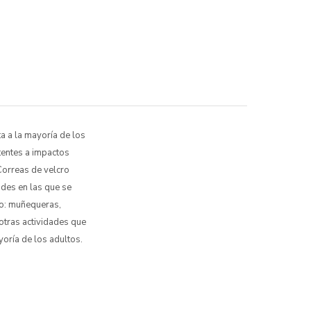
a a la mayoría de los
tentes a impactos
Correas de velcro
ades en las que se
to: muñequeras,
 otras actividades que
yoría de los adultos.