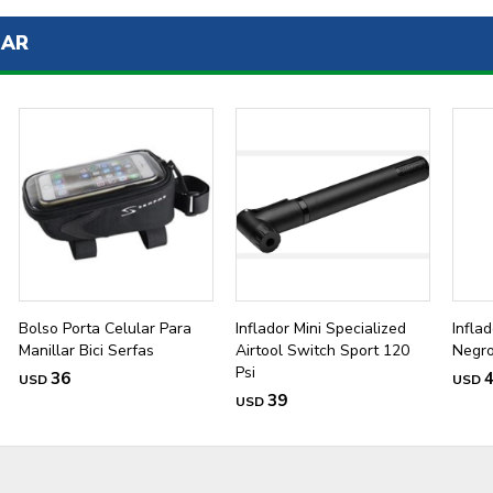
SAR
Bolso Porta Celular Para
Inflador Mini Specialized
Infla
Manillar Bici Serfas
Airtool Switch Sport 120
Negr
Psi
36
USD
USD
39
USD