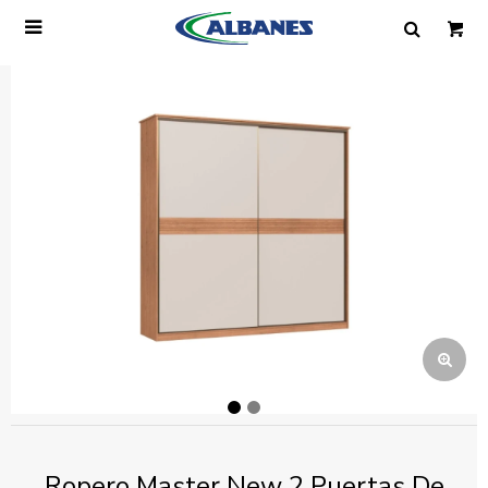

Ingresa tus datos y te informaremos cuando
tengamos stock disponible.
Nombre
Correo electrónico
Teléfono
Mensaje
Ropero Master New 2 Puertas De