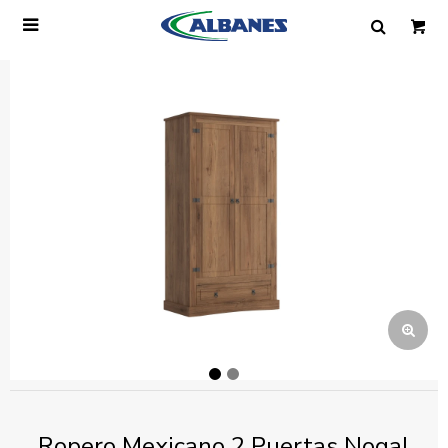

Ingresa tus datos y te informaremos cuando
tengamos stock disponible.
Nombre
Correo electrónico
Teléfono
Mensaje
Ropero Mexicano 2 Puertas Nogal