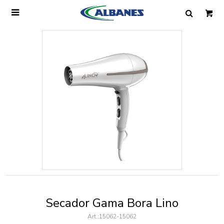

Ingresa tus datos y te informaremos cuando
tengamos stock disponible.
Nombre
Correo electrónico
Teléfono
Secador Gama Bora Lino
Mensaje
15062-15062