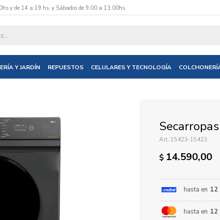
0hs y de 14 a 19 hs. y Sábados de 9.00 a 13.00hs.
datos y te informaremos cuando tengamos stock disponible.
ERÍA Y JARDÍN
REPUESTOS
CELULARES Y TECNOLOGÍA
COLCHONERÍ
nico
Secarropas
15423-15423
14.590,00
$
hasta en
12
hasta en
12