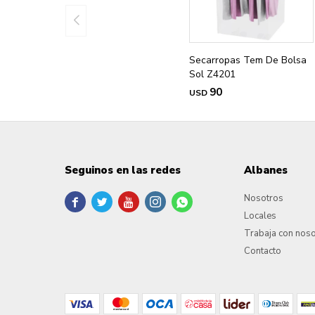
Secarropas Tem De Bolsa
Sol Z4201
90
USD
Seguinos en las redes
Albanes
Nosotros





Locales
Trabaja con nos
Contacto