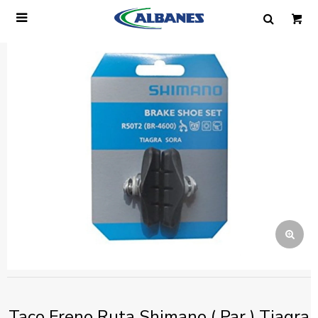

Ingresa tus datos y te informaremos cuando
tengamos stock disponible.
Nombre
Correo electrónico
Teléfono
Mensaje
Taco Freno Ruta Shimano ( Par ) Tiagra