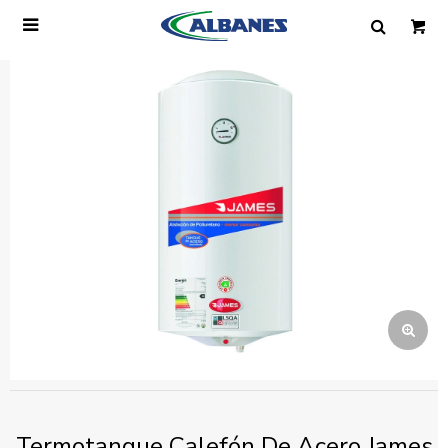

Ingresa tus datos y te informaremos cuando
tengamos stock disponible.
Nombre
Correo electrónico
Teléfono
Mensaje
Termotanque Calefón De Acero James