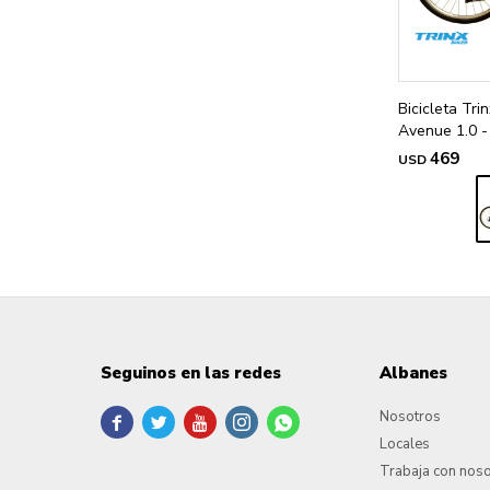
Bicicleta Tr
Avenue 1.0 -
469
USD
Seguinos en las redes
Albanes
Nosotros





Locales
Trabaja con nos