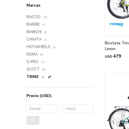
Marcas
BACCIO
(25)
BARBIE
(3)
BIANCHI
(2)
CHIVITA
(1)
Bicicleta Tr
HOTWHEELS
(3)
Limon
ROMA
(8)
479
USD
S-PRO
(21)
SCOTT
(8)
TRINX
(8)
Precio
(USD)
OK