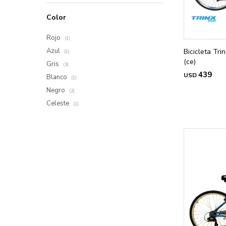
Color
Rojo
(1)
Azul
Bicicleta Tri
(1)
(ce)
Gris
(3)
439
USD
Blanco
(1)
Negro
(2)
Celeste
(1)