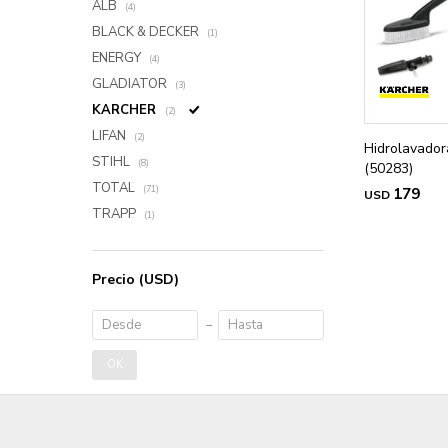
ALB
(4)
BLACK & DECKER
(1)
ENERGY
(4)
GLADIATOR
(3)
KARCHER
(2)
LIFAN
(2)
Hidrolavador
STIHL
(8)
(50283)
TOTAL
(71)
179
USD
TRAPP
(1)
Precio
(USD)
OK