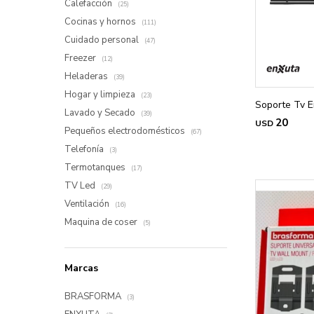
Calefacción
(25)
Cocinas y hornos
(111)
Cuidado personal
(47)
Freezer
(12)
Heladeras
(39)
Hogar y limpieza
(23)
Soporte Tv E
Lavado y Secado
(39)
20
USD
Pequeños electrodomésticos
(67)
Telefonía
(3)
Termotanques
(17)
TV Led
(29)
Ventilación
(16)
Maquina de coser
(5)
Marcas
BRASFORMA
(3)