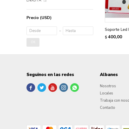
ENXUTA
(2)
Precio
(USD)
Soporte Led 
400,00
$
OK
Seguinos en las redes
Albanes
Nosotros





Locales
Trabaja con nos
Contacto