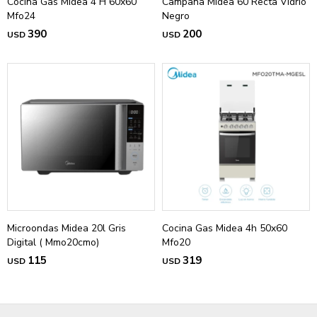
Cocina Gas Midea 4 H 60x60
Campana Midea 60 Recta Vidrio
Mfo24
Negro
390
200
USD
USD
Microondas Midea 20l Gris
Cocina Gas Midea 4h 50x60
Digital ( Mmo20cmo)
Mfo20
115
319
USD
USD