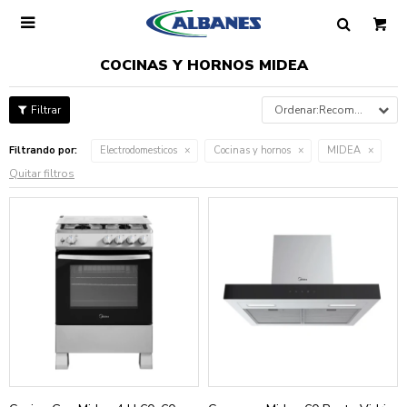

COCINAS Y HORNOS MIDEA
Recomendados
Filtrando por:
Electrodomesticos
Cocinas y hornos
MIDEA
Quitar filtros