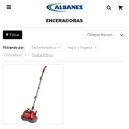

ENCERADORAS
Recomendados
Filtrando por:
Electrodomesticos
Hogar y limpieza
Quitar filtros
Enceradoras