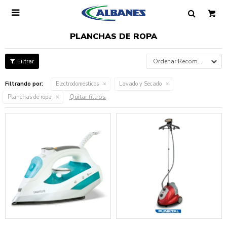

PLANCHAS DE ROPA
Recomendados
Filtrando por:
Electrodomesticos
Lavado y Secado
Quitar filtros
Planchas de ropa