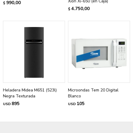
Xion Xi-650 (en Caja)
990,00
$
4.750,00
$
Heladera Midea M651 (523l)
Microondas Tem 20 Digital
Negra Texturada
Blanco
895
105
USD
USD