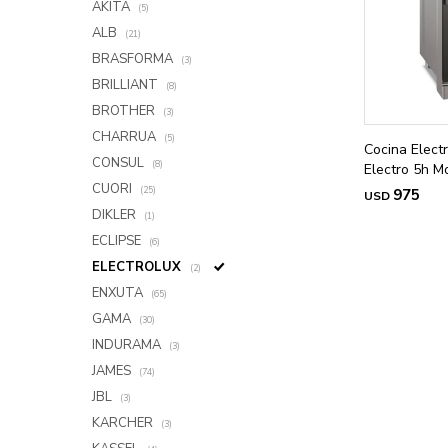
AKITA
(5)
ALB
(21)
BRASFORMA
(3)
BRILLIANT
(8)
BROTHER
(3)
CHARRUA
(5)
Cocina Elect
CONSUL
(8)
Electro 5h M
CUORI
(25)
975
USD
DIKLER
(1)
ECLIPSE
(6)
ELECTROLUX
(2)
ENXUTA
(65)
GAMA
(30)
INDURAMA
(3)
JAMES
(74)
JBL
(3)
KARCHER
(3)