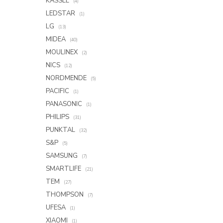
KASSEL
(4)
LEDSTAR
(1)
LG
(13)
MIDEA
(40)
MOULINEX
(2)
NICS
(12)
NORDMENDE
(5)
PACIFIC
(1)
PANASONIC
(1)
PHILIPS
(31)
PUNKTAL
(32)
S&P
(5)
SAMSUNG
(7)
SMARTLIFE
(21)
TEM
(27)
THOMPSON
(7)
UFESA
(1)
XIAOMI
(1)