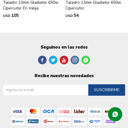
Taladro 13mm Gladiator 650w
Taladro 13mm Gladiator 650w
C/percutor En Valija
C/percutor
105
54
USD
USD
Seguinos en las redes





Recibe nuestras novedades
SUSCRIBIRME