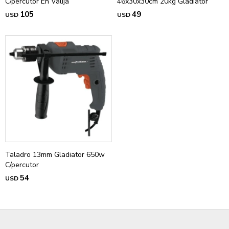
C/percutor En Valija
46x30x30cm 20kg Gladiator
105
49
USD
USD
Taladro 13mm Gladiator 650w
C/percutor
54
USD