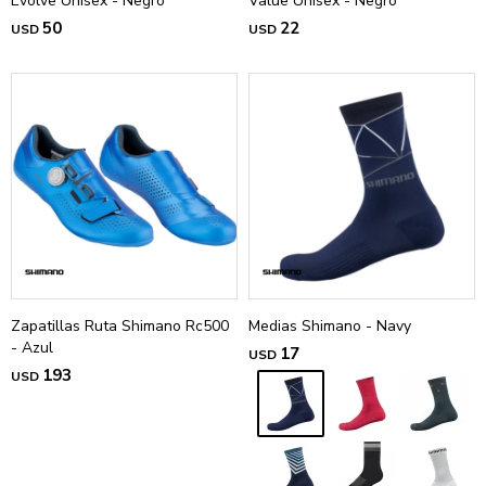
Evolve Unisex - Negro
Value Unisex - Negro
50
22
USD
USD
Zapatillas Ruta Shimano Rc500
Medias Shimano - Navy
- Azul
17
USD
193
USD