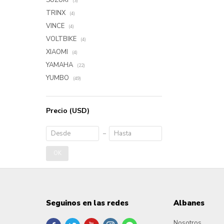
SUZUKI
(3)
TRINX
(4)
VINCE
(4)
VOLTBIKE
(4)
XIAOMI
(4)
YAMAHA
(22)
YUMBO
(49)
Precio
(USD)
OK
Seguinos en las redes
Albanes
Nosotros