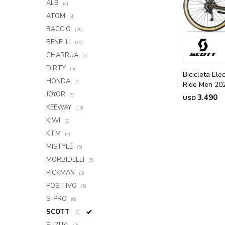
ALB
(4)
ATOM
(4)
BACCIO
(25)
BENELLI
(16)
CHARRUA
(7)
DIRTY
(5)
Bicicleta Ele
HONDA
(7)
Ride Men 20
JOYOR
(5)
3.490
USD
KEEWAY
(13)
KIWI
(2)
KTM
(4)
MISTYLE
(5)
MORBIDELLI
(6)
PICKMAN
(3)
POSITIVO
(5)
S-PRO
(6)
SCOTT
(3)