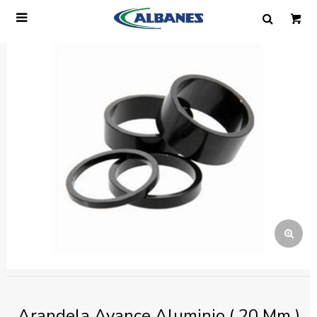

Ingresa tus datos y te informaremos cuando
tengamos stock disponible.
Nombre
Correo electrónico
Teléfono
Mensaje
Arandela Avance Aluminio ( 20 Mm )