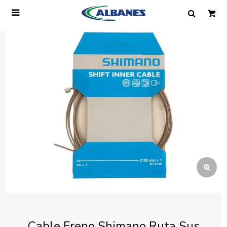

Ingresa tus datos y te informaremos cuando
tengamos stock disponible.
Nombre
Correo electrónico
Teléfono
Mensaje
Cable Freno Shimano Ruta Sus