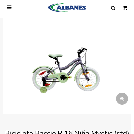

Ingresa tus datos y te informaremos cuando
tengamos stock disponible.
Nombre
Correo electrónico
Teléfono
Mensaje
Bicicleta Baccio R.16 Niña Mystic (std)