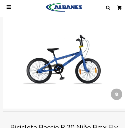

Ingresa tus datos y te informaremos cuando
tengamos stock disponible.
Nombre
Correo electrónico
Teléfono
Mensaje
Bicicleta Baccio R.20 Niño Bmx Fly