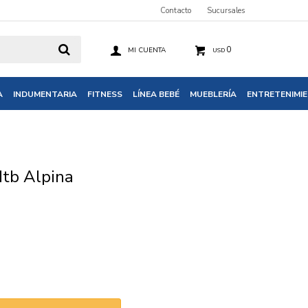
Contacto
Sucursales
0
USD
A
INDUMENTARIA
FITNESS
LÍNEA BEBÉ
MUEBLERÍA
ENTRETENIMI
Mtb Alpina