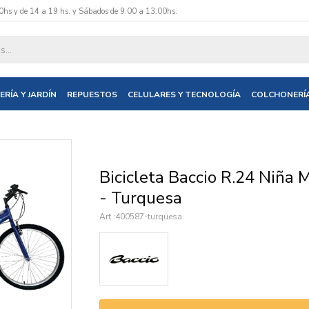
0hs y de 14 a 19 hs. y Sábados de 9.00 a 13.00hs.
datos y te informaremos cuando tengamos stock disponible.
ERÍA Y JARDÍN
REPUESTOS
CELULARES Y TECNOLOGÍA
COLCHONERÍ
nico
Bicicleta Baccio R.24 Niña 
- Turquesa
400587-turquesa