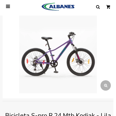

Ingresa tus datos y te informaremos cuando
tengamos stock disponible.
Nombre
Correo electrónico
Teléfono
Mensaje
Bicicleta S-pro R.24 Mtb Kodiak - Lila