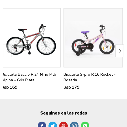
Bicicleta Baccio R.24 Niño Mtb
Bicicleta S-pro R.16 Rocket -
Alpina - Gris Plata
Rosada..
169
179
USD
USD
Seguinos en las redes




