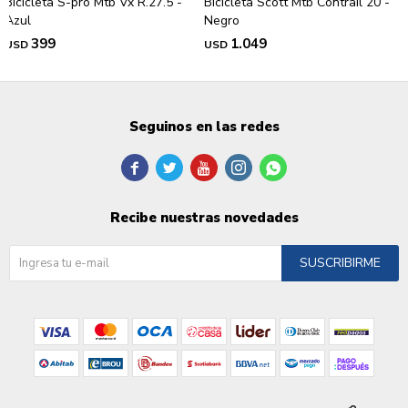
Bicicleta S-pro Mtb Vx R.27.5 -
Bicicleta Scott Mtb Contrail 20 -
Azul
Negro
399
1.049
USD
USD
Seguinos en las redes





Recibe nuestras novedades
SUSCRIBIRME