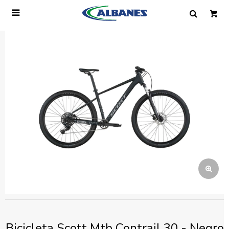

Ingresa tus datos y te informaremos cuando
tengamos stock disponible.
Nombre
Correo electrónico
Teléfono
Mensaje
Bicicleta Scott Mtb Contrail 30 - Negro