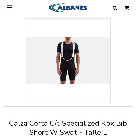

Ingresa tus datos y te informaremos cuando
tengamos stock disponible.
Nombre
Correo electrónico
Teléfono
Calza Corta C/t Specialized Rbx Bib
Mensaje
Short W Swat - Talle L