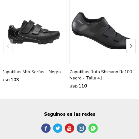
Zapatillas Mtb Serfas - Negro
Zapatillas Ruta Shimano Rc100
Negro - Talle 41
103
USD
110
USD
Seguinos en las redes




