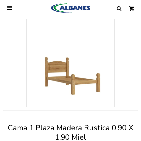

Ingresa tus datos y te informaremos cuando
tengamos stock disponible.
Nombre
Correo electrónico
Teléfono
Cama 1 Plaza Madera Rustica 0.90 X
Mensaje
1.90 Miel